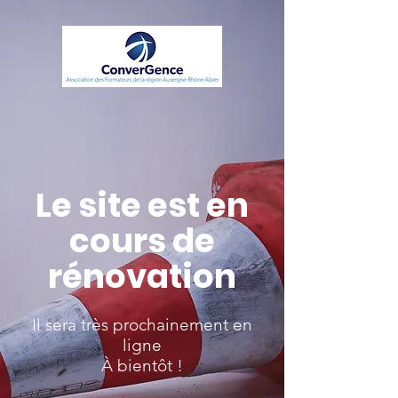
Le site est en
cours de
rénovation
Il sera très prochainement en
ligne
À bientôt !